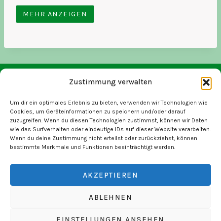
Neben der Tradition der Uniformierten Garde haben
wir Sportschützen in unserem Verein.
MEHR ANZEIGEN
Anlässlich unseres 180-jährigen Bestehens der
Leipziger Communalgarde im Jahr 2010
wurde eine Erinnerungstafel, vor dem Alten Rathaus
zu Leipzig, im Fußweg eingelassen.
Auf dieser Granittafel erinnern wir an die Gründung
Zustimmung verwalten
der Communalgarde 1830.
Datenschutz
Impressum
Cookie-Richtlinie (EU)
Um dir ein optimales Erlebnis zu bieten, verwenden wir Technologien wie
Leipzig hatte 33.000 Einwohner. In der Stadt
Cookies, um Geräteinformationen zu speichern und/oder darauf
herrschte Chaos und Anarchie.
zuzugreifen. Wenn du diesen Technologien zustimmst, können wir Daten
wie das Surfverhalten oder eindeutige IDs auf dieser Website verarbeiten.
© 2026 Leipziger _Communalgarde
Seine königliche Hoheit Prinz Johann, Herzog zu
Wenn du deine Zustimmung nicht erteilst oder zurückziehst, können
Sachsen ernannte den Ober-Post-Amtsrat und
bestimmte Merkmale und Funktionen beeinträchtigt werden.
Rittmeister von Löben zum Präses der Formierung
einer gesetzlichen Communalgarde zu Leipzig. Die
AKZEPTIEREN
Gründungskommission bestand aus
ABLEHNEN
Regierungsräten, Senatoren und Deputierten des
Magistrats zu Leipzig.
EINSTELLUNGEN ANSEHEN