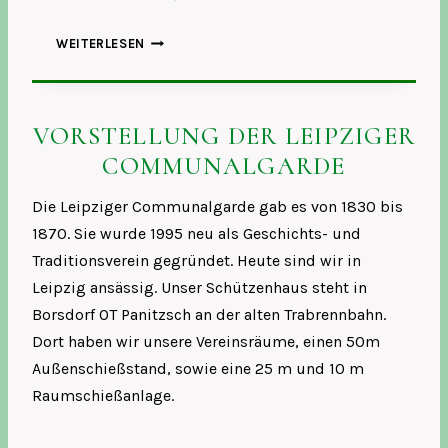
V
WEITERLESEN
E
R
E
I
VORSTELLUNG DER LEIPZIGER
N
COMMUNALGARDE
S
L
Die Leipziger Communalgarde gab es von 1830 bis 1870. Sie
Die Leipziger Communalgarde gab es von 1830 bis
E
B
1870. Sie wurde 1995 neu als Geschichts- und
E
Traditionsverein gegründet. Heute sind wir in
N
Leipzig ansässig. Unser Schützenhaus steht in
2
0
Borsdorf OT Panitzsch an der alten Trabrennbahn.
2
Dort haben wir unsere Vereinsräume, einen 50m
5
Außenschießstand, sowie eine 25 m und 10 m
Raumschießanlage.