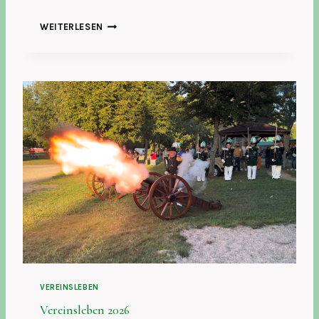
N
WEITERLESEN
A
C
H
R
U
F
VEREINSLEBEN
Vereinsleben 2026