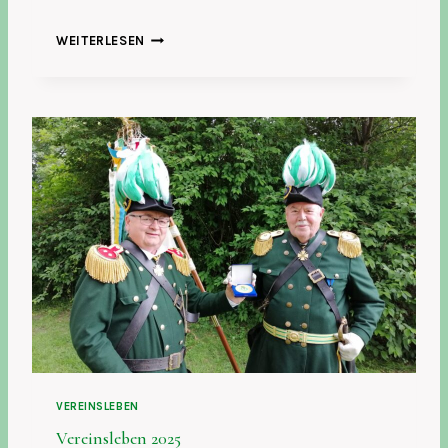
V
WEITERLESEN
E
R
E
I
N
S
L
E
B
E
N
2
0
2
6
VEREINSLEBEN
Vereinsleben 2025